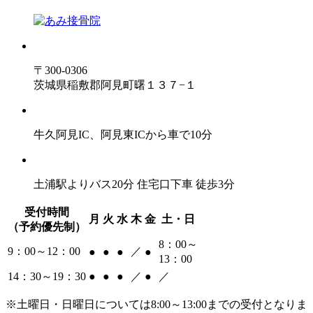
〒300-0306
茨城県稲敷郡阿見町曙１３７−１
牛久阿見IC、阿見東ICから車で10分
土浦駅よりバス20分 住宅口下車 徒歩3分
受付時間
月
火
水
木
金
⼟・日
（予約優先制）
8：00～
9：00～12：00
／
●
●
●
●
13：00
14：30～19：30
●
●
●
／
●
／
※土曜日・日曜日については8:00～13:00までの受付となりま