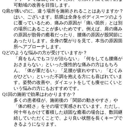
可動域の改善を目指します。
Q
肩が痛いのに、違う場所を施術されることはありますか？
はい、ございます。筋膜は全身をボディスーツのよう
に覆っているため、痛みの原因が「痛い箇所」とは別
の場所にあることが多いためです。例えば、肩の痛み
の原因が肋骨の癒着だったり、腰痛の原因が股関節に
あったりします。全身の繋がりを見て、本当の原因箇
所へアプローチします。
Q
どのような悩みの方が受けていますか？
「肩をもんでもコリが治らない」「何をしても腰痛が
おさまらない」といった慢性的な痛みの方はもちろ
ん、「体が重だるい」「足腰が疲れやすい」「むくみ
がひどい」といった不調を抱える方にも喜ばれていま
す。姿勢の改善や、ダイエットをしても痩せにくいと
いう悩みの方にもおすすめです。
Q
1回の施術で効果はわかりますか？
多くの患者様が、施術後の「関節の動きやすさ」や
「体の軽さ」をその場で実感されています。ただし、
何十年もかけて蓄積した頑固な癒着の場合は、数回継
続していただくことで、より良い状態を長くキープで
きるようになります。