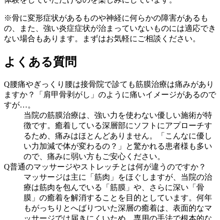
※骨に変形症状があるものや神経に何らかの障害があるも
の、また、強い炎症症状が治まっていないものには適応でき
ない場合もあります。まずはお気軽にご相談ください。
よくある質問
Q
腰痛やぎっくり腰は接骨院で診ても筋膜治療は痛みがあり
ますか？「肩甲骨剥がし」のように痛いイメージがあるので
すが…。
当院の筋膜治療は、強い力を使わない優しい施術が特
徴です。癒着している深層部にソフトにアプローチす
るため、痛みはほとんどありません。「こんなに優し
い力加減で体が変わるの？」と驚かれる患者様も多い
ので、痛みに弱い方もご安心ください。
Q
普通のマッサージやストレッチとは何が違うのですか？
マッサージは主に「筋肉」をほぐしますが、当院の治
療は筋肉を包んでいる「筋膜」や、さらに深い「骨
膜」の癒着を解消することを目的としています。何年
もがっちりとへばりついた深層の癒着は、表面的なマ
ッサージでは届きにくいため、専用の手法で根本的な